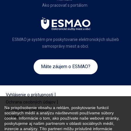
Ako pracovať s portálom
ESMAO je systém pre poskytovanie elektronických služieb
samosprávy miest a obcí.
Máte záujem o ESMAO?
|
Vyhlásenie o prístupnosti
|
Ochrana osobných údajov
Na prispôsobenie obsahu a reklám, poskytovanie funkcií
Aktualizácia nastavení
sociálnych médií a analýzu návštevnosti používame súbory
cookies
cookie. Informácie o tom, ako používate naše webové stránky,
poskytujeme aj našim partnerom v oblasti sociálnych médií,
Správcom obsahu je Mesto
inzercie a analýzy. Títo partneri môžu príslušné informácie