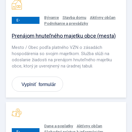
Bývanie
Stavba domu
Aktívny občan
E-
Podnikanie a prevádzky
PODANIE
Prenájom hnuteľného majetku obce (mesta)
Mesto / Obec podľa platného VZN o zásadách
hospodárenia so svojim majetkom. Služba slúži na
odoslanie žiadosti na prenájom hnuteľného majetku
obce, ktorý je uverejnený na úradnej tabuli.
Vyplniť formulár
Dane a poplatky
Aktívny občan
Slobodný prístup k informáciám
E-