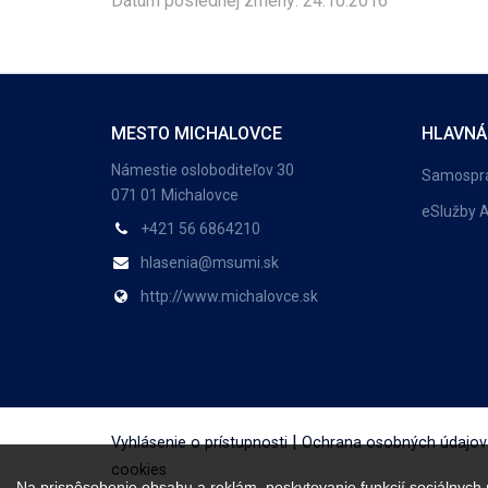
Dátum poslednej zmeny: 24.10.2016
MESTO MICHALOVCE
HLAVNÁ
Námestie osloboditeľov 30
Samospr
071 01 Michalovce
eSlužby A
+421 56 6864210
hlasenia@msumi.sk
http://www.michalovce.sk
|
Vyhlásenie o prístupnosti
Ochrana osobných údajov
cookies
Na prispôsobenie obsahu a reklám, poskytovanie funkcií sociálnych