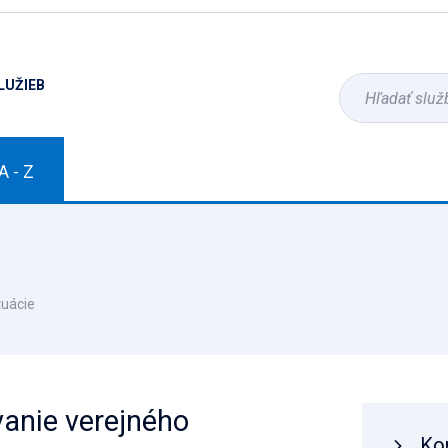
LUŽIEB
A - Z
tuácie
vanie verejného
Ko