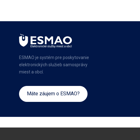
ESMAO je systém pre poskytovanie
elektronických služieb samosprávy
miest a obcí.
Máte záujem o ESMAO?