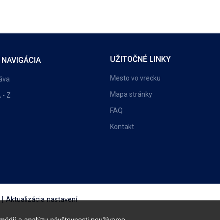
UŽITOČNÉ LINKY
 NAVIGÁCIA
Mesto vo vrecku
áva
Mapa stránky
 - Z
FAQ
Kontakt
|
Aktualizácia nastavení
 médií a analýzu návštevnosti používame