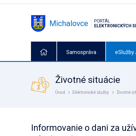
PORTÁL
Michalovce
ELEKTRONICKÝCH S
Samospráva
eSlužby 
Životné situácie
Úvod
Elektronické služby
Životné si
Informovanie o dani za uží