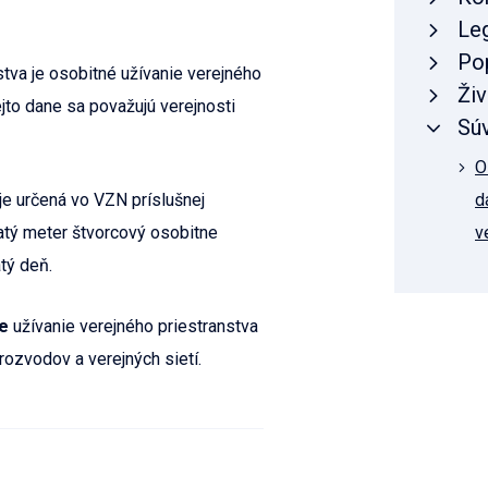
Leg
Po
tva je osobitné užívanie verejného
Živ
ejto dane sa považujú verejnosti
Súv
O
je určená vo VZN príslušnej
d
atý meter štvorcový osobitne
v
tý deň.
je
užívanie verejného priestranstva
rozvodov a verejných sietí.