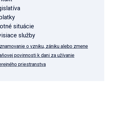
islatíva
platky
otné situácie
isiace služby
znamovanie o vzniku, zániku alebo zmene
aňovej povinnosti k dani za užívanie
erejného priestranstva